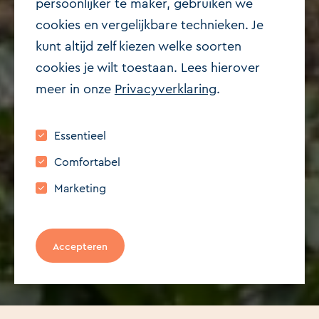
persoonlijker te maker, gebruiken we
cookies en vergelijkbare technieken. Je
kunt altijd zelf kiezen welke soorten
Beschikbaar
cookies je wilt toestaan. Lees hierover
meer in onze
Privacyverklaring
.
2582 CM 'S-GRAVENHAGE
Cornelis de Wittlaan 186
Essentieel
€ 550.000,- k.k.
Comfortabel
103 m²
2
Marketing
Bezichtiging aanvragen
Accepteren
Contact opnemen