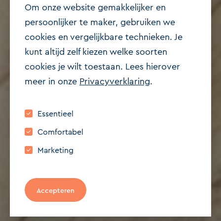
Om onze website gemakkelijker en
persoonlijker te maker, gebruiken we
cookies en vergelijkbare technieken. Je
Verkocht
kunt altijd zelf kiezen welke soorten
2595 CP 'S-GRAVENHAGE
cookies je wilt toestaan. Lees hierover
Juliana van Stolberglaan
meer in onze
Privacyverklaring
.
276
Essentieel
€ 495.000,- k.k.
Comfortabel
101 m²
2
Marketing
Bezichtiging aanvragen
Accepteren
Contact opnemen