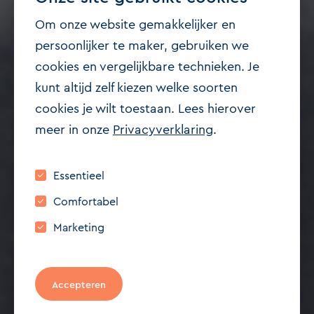
Om onze website gemakkelijker en
persoonlijker te maker, gebruiken we
cookies en vergelijkbare technieken. Je
Verkocht
kunt altijd zelf kiezen welke soorten
2518 PA 'S-GRAVENHAGE
cookies je wilt toestaan. Lees hierover
Noord West Buitensingel
meer in onze
Privacyverklaring
.
63
Essentieel
€ 950.000,- k.k.
Comfortabel
175 m²
6
Marketing
Bezichtiging aanvragen
Accepteren
Contact opnemen