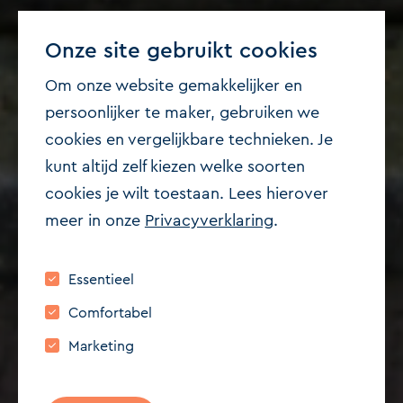
Onze site gebruikt cookies
Om onze website gemakkelijker en
persoonlijker te maker, gebruiken we
cookies en vergelijkbare technieken. Je
kunt altijd zelf kiezen welke soorten
Beschikbaar
cookies je wilt toestaan. Lees hierover
meer in onze
Privacyverklaring
.
2518 LB 'S-GRAVENHAGE
Zamenhofstraat 116
Essentieel
€ 450.000,- k.k.
Comfortabel
126 m²
2
Marketing
Bezichtiging aanvragen